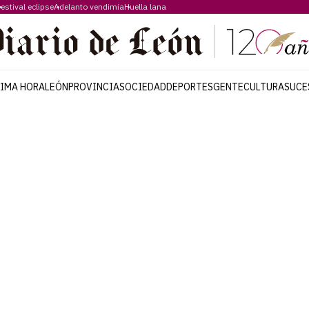
estival eclipse
Adelanto vendimia
Huella lana
TIMA HORA
LEÓN
PROVINCIA
SOCIEDAD
DEPORTES
GENTE
CULTURA
SUCE