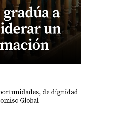
E gradúa a
liderar un
rmación
oportunidades, de dignidad
romiso Global