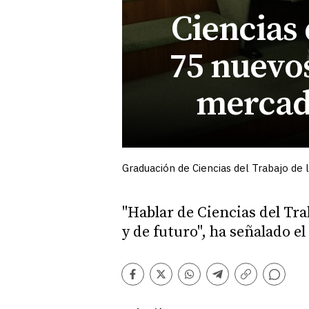
Ciencias 
75 nuevos
mercad
Graduación de Ciencias del Trabajo de 
"Hablar de Ciencias del Tr
y de futuro", ha señalado 
Comentarios
Facebook
Twitter
Whatsapp
Telegram
Copiar
enlace