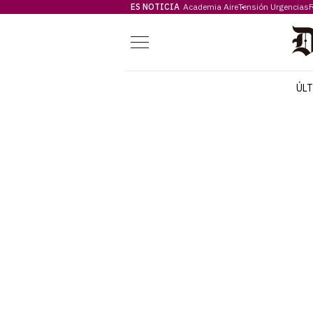
ES NOTICIA
Academia Aire
Tensión Urgencias
F
Menú
ÚL