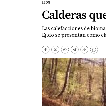
LEÓN
Calderas que
Las calefacciones de biomas
Ejido se presentan como cl
Comentarios
Facebook
Twitter
Whatsapp
Telegram
Copiar
enlace