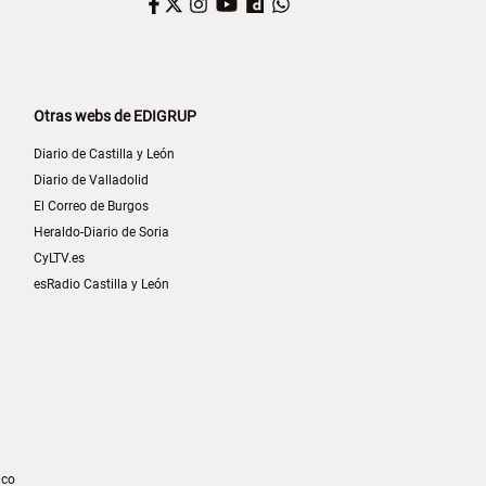
Facebook
Twitter
Instagram
YouTube
Dailymotion
WhatsApp
Otras webs de EDIGRUP
Diario de Castilla y León
Diario de Valladolid
El Correo de Burgos
Heraldo-Diario de Soria
CyLTV.es
esRadio Castilla y León
ico