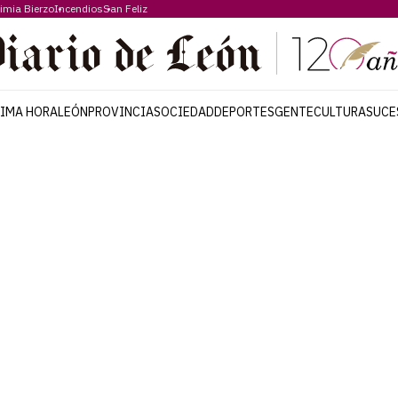
imia Bierzo
Incendios
San Feliz
TIMA HORA
LEÓN
PROVINCIA
SOCIEDAD
DEPORTES
GENTE
CULTURA
SUCE