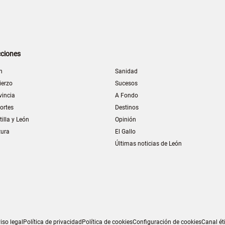
ciones
n
Sanidad
ierzo
Sucesos
vincia
A Fondo
ortes
Destinos
tilla y León
Opinión
tura
El Gallo
Últimas noticias de León
iso legal
Política de privacidad
Política de cookies
Configuración de cookies
Canal ét