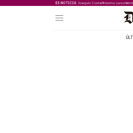
ES NOTICIA
Joaquín Costa
Próximo curso
Vend
Menú
ÚL