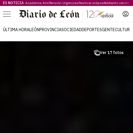
ES NOTICIA
Academia Aire
Tensión Urgencias
Festival eclipse
Adelanto vendimi
Menú
ÚLTIMA HORA
LEÓN
PROVINCIA
SOCIEDAD
DEPORTES
GENTE
CULTURA
Ver 17 fotos