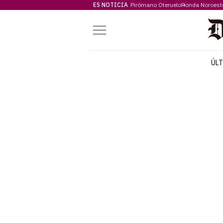
ES NOTICIA
Pirómano Oteruelo
Ronda Noroest
Menú
ÚL