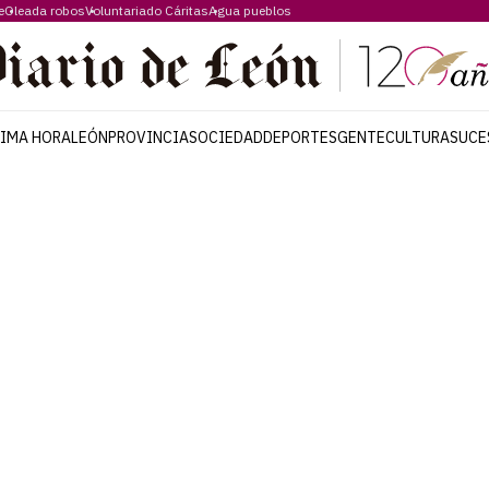
e
Oleada robos
Voluntariado Cáritas
Agua pueblos
TIMA HORA
LEÓN
PROVINCIA
SOCIEDAD
DEPORTES
GENTE
CULTURA
SUCE