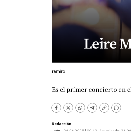
Leire M
ramiro
Es el primer concierto en e
Comentarios
Facebook
Twitter
Whatsapp
Telegram
Copiar
enlace
Redacción
León
26.06.2025 | 09:40
Actualizado:
26.06