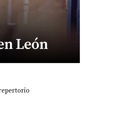
 en León
 repertorio