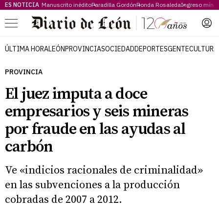
ES NOTICIA
Manuscrito inédito
Paradilla Gordón
Ronda Rosaleda
Ingreso míni
Menú
ÚLTIMA HORA
LEÓN
PROVINCIA
SOCIEDAD
DEPORTES
GENTE
CULTURA
PROVINCIA
El juez imputa a doce
empresarios y seis mineras
por fraude en las ayudas al
carbón
Ve «indicios racionales de criminalidad»
en las subvenciones a la producción
cobradas de 2007 a 2012.