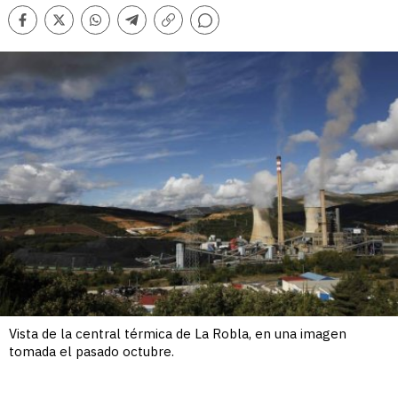
Comentarios
Facebook
Twitter
Whatsapp
Telegram
Copiar
enlace
Vista de la central térmica de La Robla, en una imagen
tomada el pasado octubre.