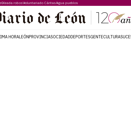
e
Oleada robos
Voluntariado Cáritas
Agua pueblos
TIMA HORA
LEÓN
PROVINCIA
SOCIEDAD
DEPORTES
GENTE
CULTURA
SUCE