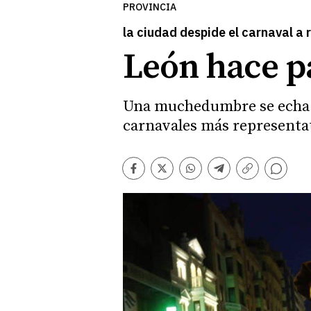
PROVINCIA
la ciudad despide el carnaval a 
León hace pa
Una muchedumbre se echa a l
carnavales más representati
Comentarios
Facebook
Twitter
Whatsapp
Telegram
Copiar
enlace