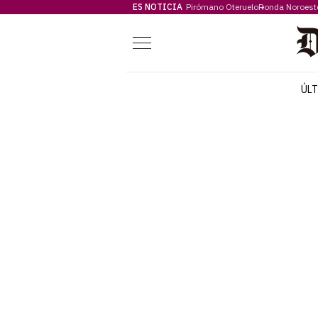
ES NOTICIA
Pirómano Oteruelo
Ronda Noroest
Menú
ÚL