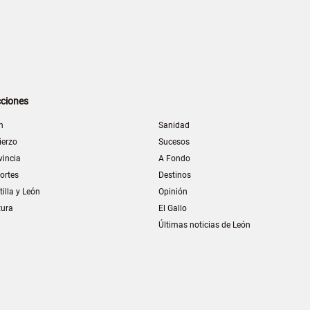
ciones
n
Sanidad
ierzo
Sucesos
vincia
A Fondo
ortes
Destinos
tilla y León
Opinión
tura
El Gallo
Últimas noticias de León