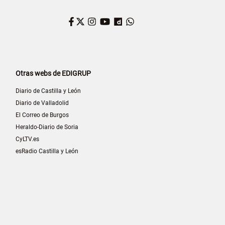
Facebook
Twitter
Instagram
YouTube
Dailymotion
WhatsApp
Otras webs de EDIGRUP
Diario de Castilla y León
Diario de Valladolid
El Correo de Burgos
Heraldo-Diario de Soria
CyLTV.es
esRadio Castilla y León