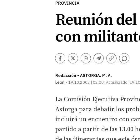
PROVINCIA
Reunión del
con militant
Comentarios
Facebook
Twitter
Whatsapp
Telegram
Copiar
enlace
Redacción - ASTORGA. M. A.
León
19.10.2002 | 02:00
Actualizado:
19.10
La Comisión Ejecutiva Provin
Astorga para debatir los prob
incluirá un encuentro con car
partido a partir de las 13.00 
de las itinerantes que este ór