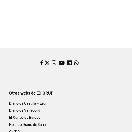
Facebook
Twitter
Instagram
YouTube
Dailymotion
WhatsApp
Otras webs de EDIGRUP
Diario de Castilla y León
Diario de Valladolid
El Correo de Burgos
Heraldo-Diario de Soria
CyLTV.es