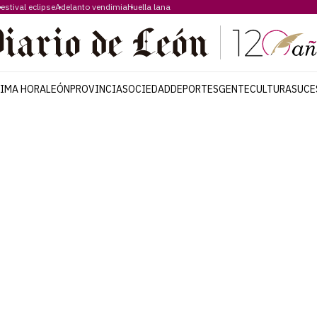
estival eclipse
Adelanto vendimia
Huella lana
TIMA HORA
LEÓN
PROVINCIA
SOCIEDAD
DEPORTES
GENTE
CULTURA
SUCE