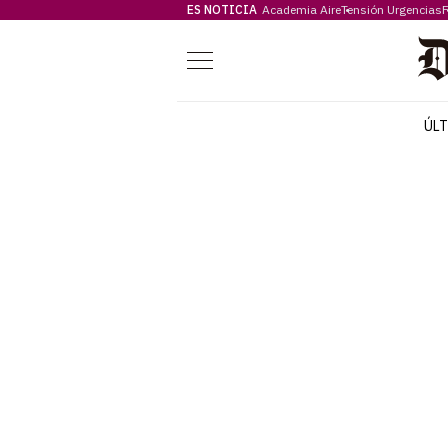
ES NOTICIA
Academia Aire
Tensión Urgencias
F
Menú
ÚL