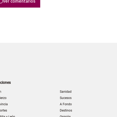
Ver comentarios
ciones
n
Sanidad
ierzo
Sucesos
vincia
A Fondo
ortes
Destinos
tilla y León
Opinión