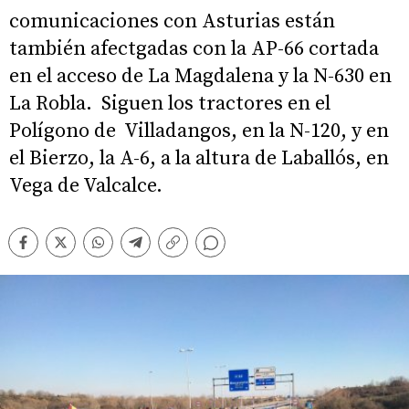
comunicaciones con Asturias están
también afectgadas con la AP-66 cortada
en el acceso de La Magdalena y la N-630 en
La Robla. Siguen los tractores en el
Polígono de Villadangos, en la N-120, y en
el Bierzo, la A-6, a la altura de Laballós, en
Vega de Valcalce.
Comentarios
Facebook
Twitter
Whatsapp
Telegram
Copiar
enlace