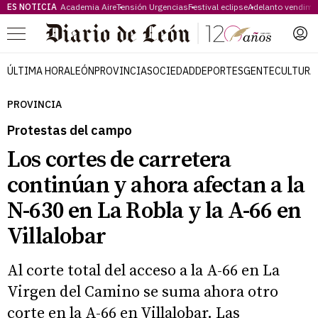
ES NOTICIA
Academia Aire
Tensión Urgencias
Festival eclipse
Adelanto vendimi
Menú
ÚLTIMA HORA
LEÓN
PROVINCIA
SOCIEDAD
DEPORTES
GENTE
CULTURA
PROVINCIA
Protestas del campo
Los cortes de carretera
continúan y ahora afectan a la
N-630 en La Robla y la A-66 en
Villalobar
Al corte total del acceso a la A-66 en La
Virgen del Camino se suma ahora otro
corte en la A-66 en Villalobar. Las