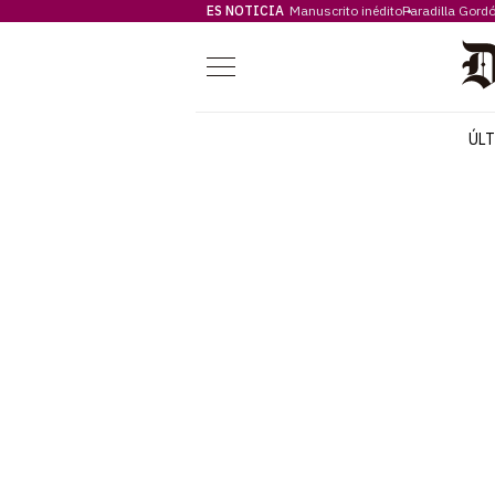
ES NOTICIA
Manuscrito inédito
Paradilla Gord
Menú
ÚL