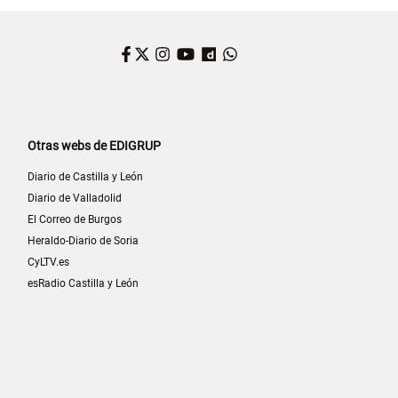
Facebook
Twitter
Instagram
YouTube
Dailymotion
WhatsApp
Otras webs de EDIGRUP
Diario de Castilla y León
Diario de Valladolid
El Correo de Burgos
Heraldo-Diario de Soria
CyLTV.es
esRadio Castilla y León