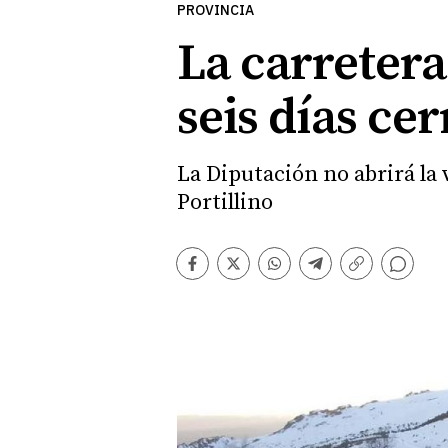
PROVINCIA
La carretera
seis días ce
La Diputación no abrirá la 
Portillino
Comentarios
Facebook
Twitter
Whatsapp
Telegram
Copiar
enlace