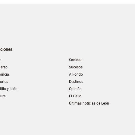
ciones
n
Sanidad
ierzo
Sucesos
vincia
A Fondo
ortes
Destinos
tilla y León
Opinión
tura
El Gallo
Últimas noticias de León