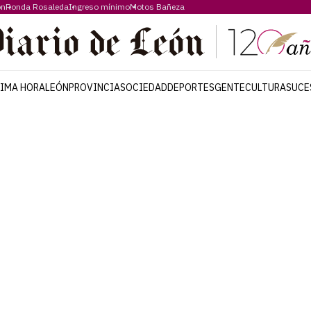
ón
Ronda Rosaleda
Ingreso mínimo
Motos Bañeza
TIMA HORA
LEÓN
PROVINCIA
SOCIEDAD
DEPORTES
GENTE
CULTURA
SUCE