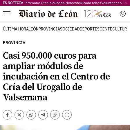
ES NOTICIA
Pirómano Oteruelo
Ronda Noroeste
Oleada robos
Voluntariado Cári
Menú
ÚLTIMA HORA
LEÓN
PROVINCIA
SOCIEDAD
DEPORTES
GENTE
CULTURA
PROVINCIA
Casi 950.000 euros para
ampliar módulos de
incubación en el Centro de
Cría del Urogallo de
Valsemana
Comentarios
Facebook
Twitter
Whatsapp
Telegram
Copiar
enlace