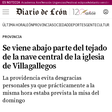
ES NOTICIA
Academia Aire
Tensión Urgencias
Festival eclipse
Adelanto vendimi
Menú
ÚLTIMA HORA
LEÓN
PROVINCIA
SOCIEDAD
DEPORTES
GENTE
CULTURA
PROVINCIA
Se viene abajo parte del tejado
de la nave central de la iglesia
de Villagallegos
La providencia evita desgracias
personales ya que prácticamente a la
misma hora estaba prevista la misa del
domingo