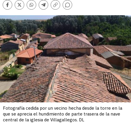
Comentarios
Facebook
Twitter
Whatsapp
Telegram
Copiar
enlace
Fotografía cedida por un vecino hecha desde la torre en la
que se aprecia el hundimiento de parte trasera de la nave
central de la iglesia de Villagallegos. DL