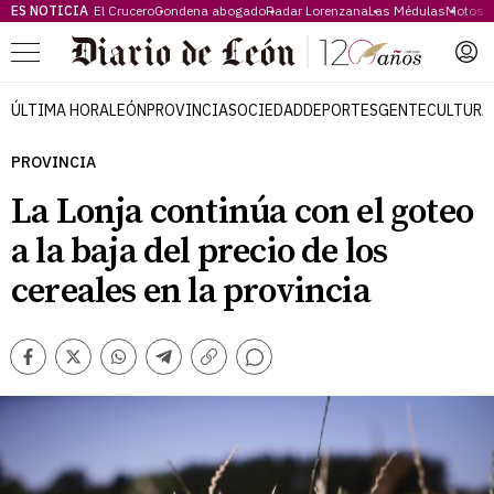
ES NOTICIA
El Crucero
Condena abogado
Radar Lorenzana
Las Médulas
Motos 
Menú
ÚLTIMA HORA
LEÓN
PROVINCIA
SOCIEDAD
DEPORTES
GENTE
CULTURA
PROVINCIA
La Lonja continúa con el goteo
a la baja del precio de los
cereales en la provincia
Comentarios
Facebook
Twitter
Whatsapp
Telegram
Copiar
enlace