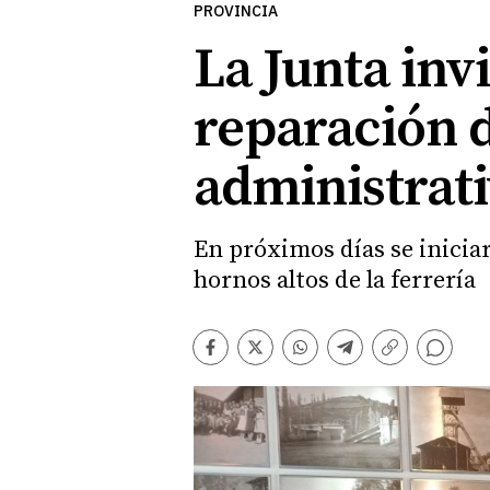
PROVINCIA
La Junta inv
reparación d
administrati
En próximos días se inicia
hornos altos de la ferrería
Comentarios
Facebook
Twitter
Whatsapp
Telegram
Copiar
enlace