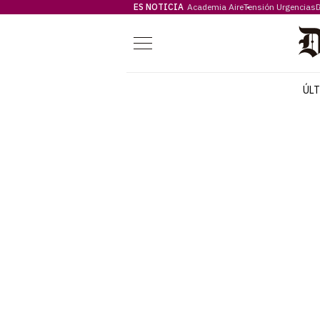
ES NOTICIA
Academia Aire
Tensión Urgencias
D
Menú
ÚL