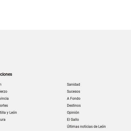
ciones
n
Sanidad
ierzo
Sucesos
vincia
A Fondo
ortes
Destinos
tilla y León
Opinión
tura
El Gallo
Últimas noticias de León