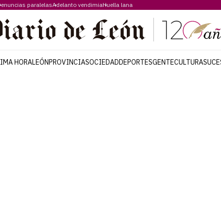
enuncias paralelas
Adelanto vendimia
Huella lana
TIMA HORA
LEÓN
PROVINCIA
SOCIEDAD
DEPORTES
GENTE
CULTURA
SUCE