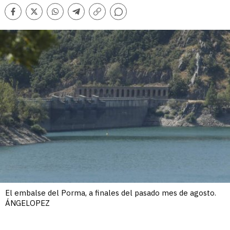
Comentarios
Facebook
Twitter
Whatsapp
Telegram
Copiar
enlace
El embalse del Porma, a finales del pasado mes de agosto.
ÁNGELOPEZ