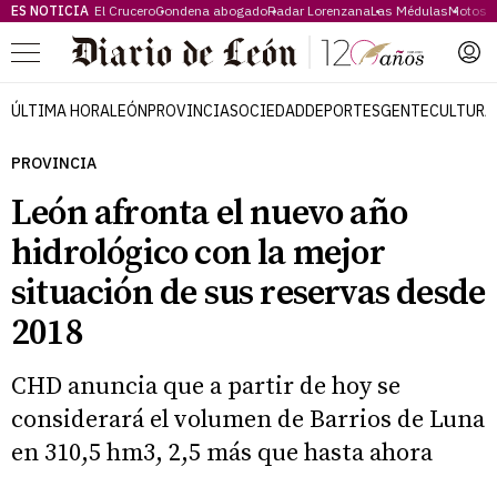
ES NOTICIA
El Crucero
Condena abogado
Radar Lorenzana
Las Médulas
Motos 
Menú
ÚLTIMA HORA
LEÓN
PROVINCIA
SOCIEDAD
DEPORTES
GENTE
CULTURA
PROVINCIA
León afronta el nuevo año
hidrológico con la mejor
situación de sus reservas desde
2018
CHD anuncia que a partir de hoy se
considerará el volumen de Barrios de Luna
en 310,5 hm3, 2,5 más que hasta ahora