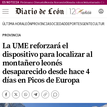
ES NOTICIA
Pirómano Oteruelo
Ronda Noroeste
Oleada robos
Voluntariado Cári
Menú
ÚLTIMA HORA
LEÓN
PROVINCIA
SOCIEDAD
DEPORTES
GENTE
CULTURA
PROVINCIA
La UME reforzará el
dispositivo para localizar al
montañero leonés
desaparecido desde hace 4
días en Picos de Europa
Comentarios
Facebook
Twitter
Whatsapp
Telegram
Copiar
enlace