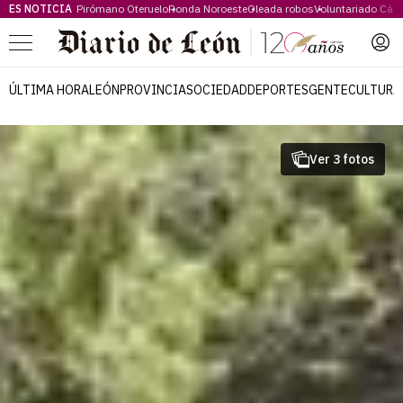
ES NOTICIA
Pirómano Oteruelo
Ronda Noroeste
Oleada robos
Voluntariado Cári
Menú
ÚLTIMA HORA
LEÓN
PROVINCIA
SOCIEDAD
DEPORTES
GENTE
CULTURA
Ver 3 fotos