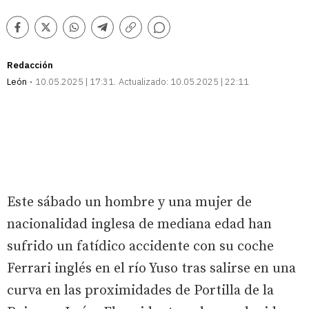
Comentarios
Facebook
Twitter
Whatsapp
Telegram
Copiar
enlace
Redacción
León
10.05.2025 | 17:31
Actualizado:
10.05.2025 | 22:11
Este sábado un hombre y una mujer de
nacionalidad inglesa de mediana edad han
sufrido un fatídico accidente con su coche
Ferrari inglés en el río Yuso tras salirse en una
curva en las proximidades de Portilla de la