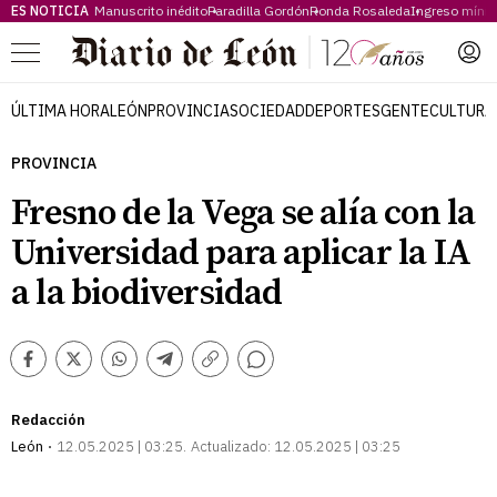
ES NOTICIA
Manuscrito inédito
Paradilla Gordón
Ronda Rosaleda
Ingreso míni
Menú
ÚLTIMA HORA
LEÓN
PROVINCIA
SOCIEDAD
DEPORTES
GENTE
CULTURA
PROVINCIA
Fresno de la Vega se alía con la
Universidad para aplicar la IA
a la biodiversidad
Comentarios
Facebook
Twitter
Whatsapp
Telegram
Copiar
enlace
Redacción
León
12.05.2025 | 03:25
Actualizado:
12.05.2025 | 03:25