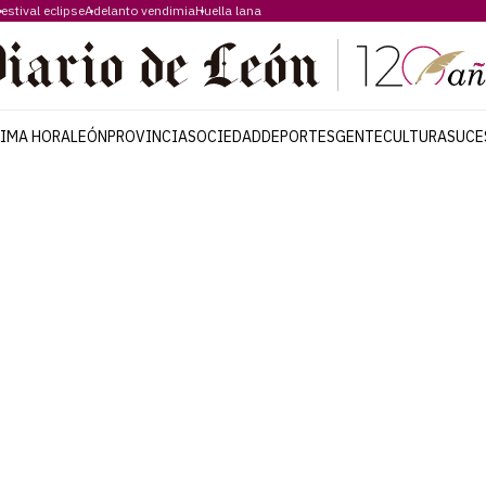
estival eclipse
Adelanto vendimia
Huella lana
TIMA HORA
LEÓN
PROVINCIA
SOCIEDAD
DEPORTES
GENTE
CULTURA
SUCE