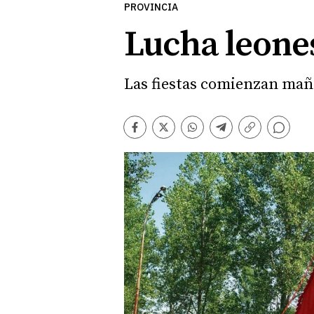
PROVINCIA
Lucha leone
Las fiestas comienzan ma
Comentarios
Facebook
Twitter
Whatsapp
Telegram
Copiar
enlace