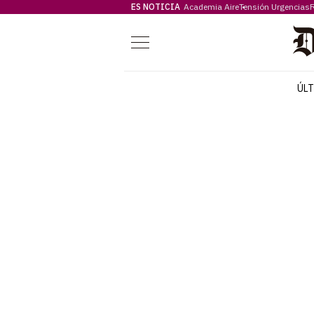
ES NOTICIA
Academia Aire
Tensión Urgencias
F
Menú
ÚL