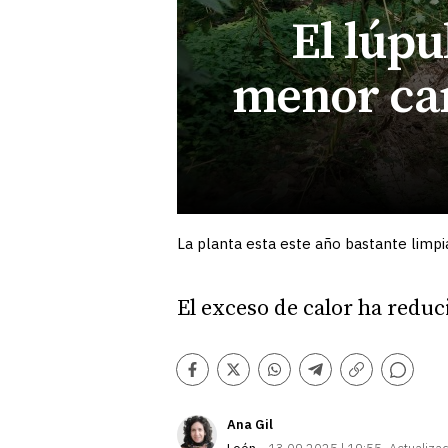
El lúp
menor can
La planta esta este año bastante limp
El exceso de calor ha redu
Comentarios
Facebook
Twitter
Whatsapp
Telegram
Copiar
enlace
Ana Gil