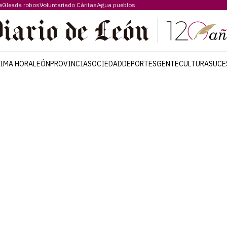
e
Oleada robos
Voluntariado Cáritas
Agua pueblos
TIMA HORA
LEÓN
PROVINCIA
SOCIEDAD
DEPORTES
GENTE
CULTURA
SUCE