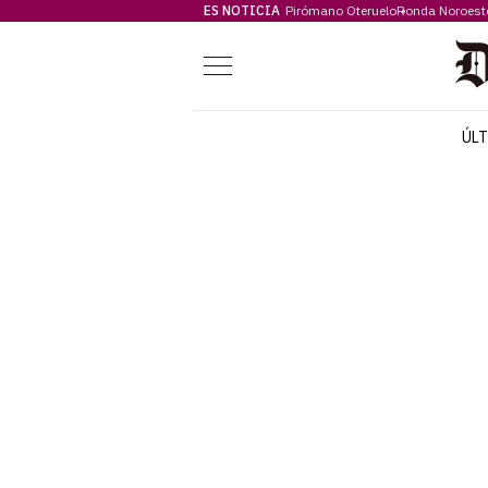
ES NOTICIA
Pirómano Oteruelo
Ronda Noroest
Menú
ÚL