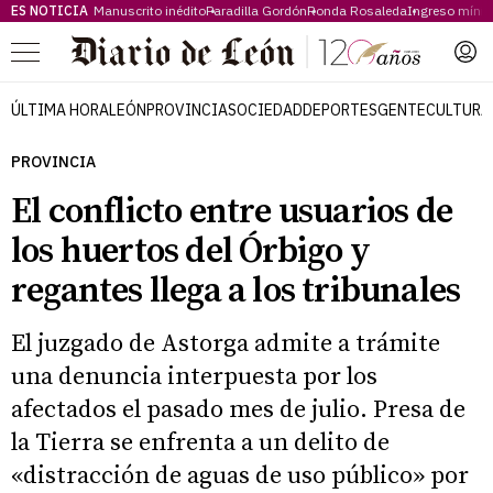
ES NOTICIA
Manuscrito inédito
Paradilla Gordón
Ronda Rosaleda
Ingreso míni
Menú
ÚLTIMA HORA
LEÓN
PROVINCIA
SOCIEDAD
DEPORTES
GENTE
CULTURA
PROVINCIA
El conflicto entre usuarios de
los huertos del Órbigo y
regantes llega a los tribunales
El juzgado de Astorga admite a trámite
una denuncia interpuesta por los
afectados el pasado mes de julio. Presa de
la Tierra se enfrenta a un delito de
«distracción de aguas de uso público» por