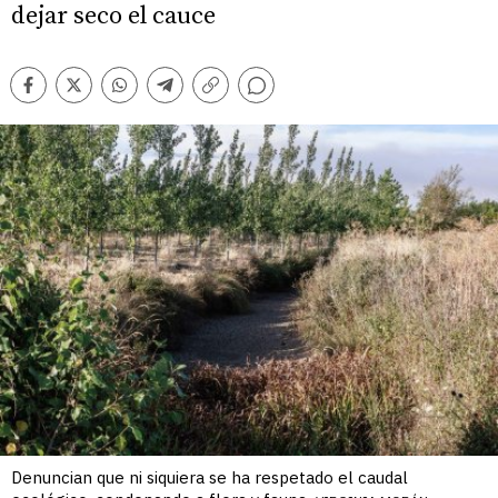
dejar seco el cauce
Comentarios
Facebook
Twitter
Whatsapp
Telegram
Copiar
enlace
Denuncian que ni siquiera se ha respetado el caudal