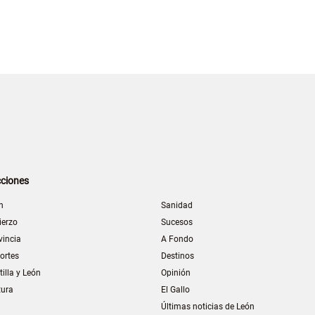
ciones
n
Sanidad
ierzo
Sucesos
vincia
A Fondo
ortes
Destinos
tilla y León
Opinión
tura
El Gallo
Últimas noticias de León