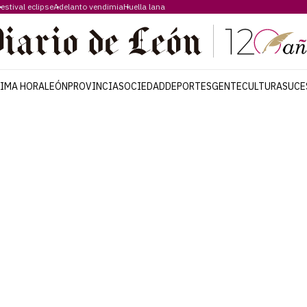
estival eclipse
Adelanto vendimia
Huella lana
TIMA HORA
LEÓN
PROVINCIA
SOCIEDAD
DEPORTES
GENTE
CULTURA
SUCE