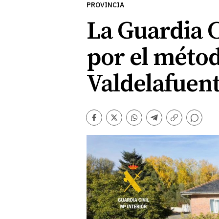
PROVINCIA
La Guardia C
por el métod
Valdelafuen
Comentarios
Facebook
Twitter
Whatsapp
Telegram
Copiar
enlace