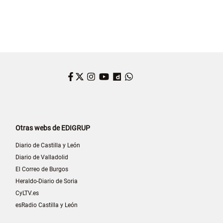
Facebook
Twitter
Instagram
YouTube
Dailymotion
WhatsApp
Otras webs de EDIGRUP
Diario de Castilla y León
Diario de Valladolid
El Correo de Burgos
Heraldo-Diario de Soria
CyLTV.es
esRadio Castilla y León