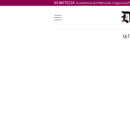
ES NOTICIA
Academia Aire
Tensión Urgencias
F
Menú
ÚL