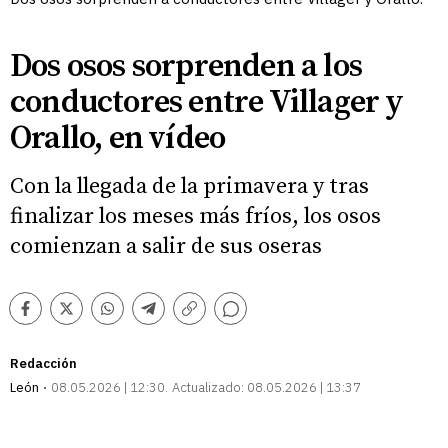
Dos osos sorprenden a los
conductores entre Villager y
Orallo, en vídeo
Con la llegada de la primavera y tras
finalizar los meses más fríos, los osos
comienzan a salir de sus oseras
Comentarios
Facebook
Twitter
Whatsapp
Telegram
Copiar
enlace
Redacción
León
08.05.2026 | 12:30
Actualizado:
08.05.2026 | 13:37