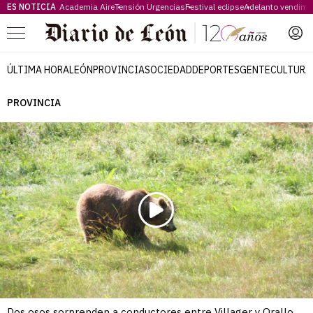
ES NOTICIA
Academia Aire
Tensión Urgencias
Festival eclipse
Adelanto vendimi
Menú
ÚLTIMA HORA
LEÓN
PROVINCIA
SOCIEDAD
DEPORTES
GENTE
CULTURA
PROVINCIA
Dos osos sorprenden a conductores entre Villager y Orallo.