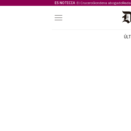
ES NOTICIA
El Crucero
Condena abogado
Rada
Menú
ÚL