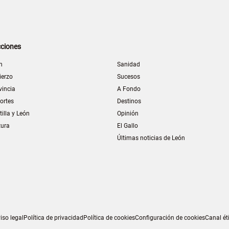
ciones
n
Sanidad
ierzo
Sucesos
vincia
A Fondo
ortes
Destinos
tilla y León
Opinión
tura
El Gallo
Últimas noticias de León
iso legal
Política de privacidad
Política de cookies
Configuración de cookies
Canal ét