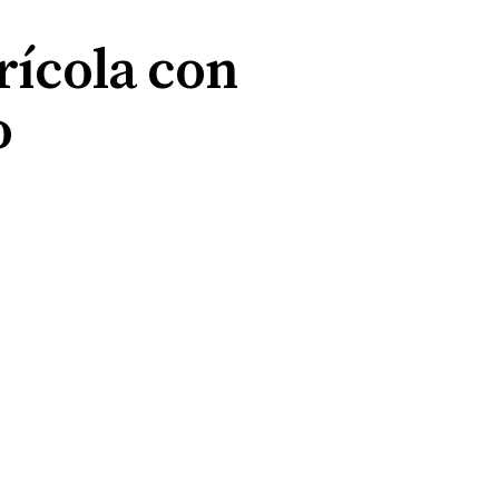
rícola con
o