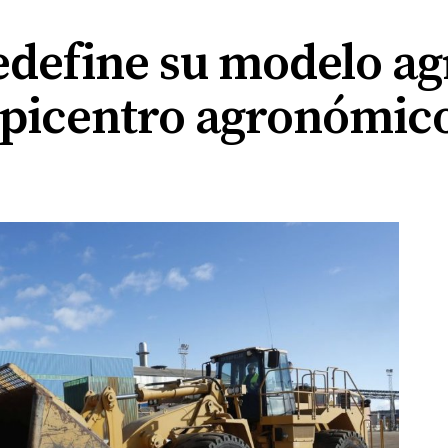
edefine su modelo ag
picentro agronómic