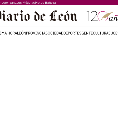
r Lorenzana
Las Médulas
Motos Bañeza
TIMA HORA
LEÓN
PROVINCIA
SOCIEDAD
DEPORTES
GENTE
CULTURA
SUCE