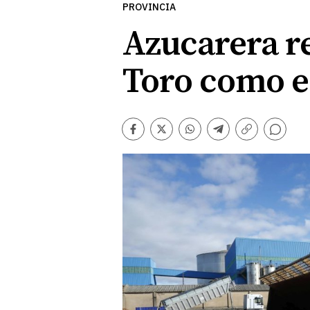
PROVINCIA
Azucarera r
Toro como e
Comentarios
Facebook
Twitter
Whatsapp
Telegram
Copiar
enlace