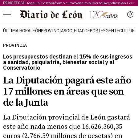
ES NOTICIA
Joaquín Costa
Próximo curso
Vendimia Bierzo
Incendios
San Feliz
Menú
ÚLTIMA HORA
LEÓN
PROVINCIA
SOCIEDAD
DEPORTES
GENTE
CULTURA
PROVINCIA
Los presupuestos destinan el 15% de sus ingresos
a sanidad, psiquiatría, bienestar social y al
Conservatorio
La Diputación pagará este año
17 millones en áreas que son
de la Junta
La Diputación provincial de León gastará
este año nada menos que 16.626.360,35
euros (2.766,39 millones de pesetas) en