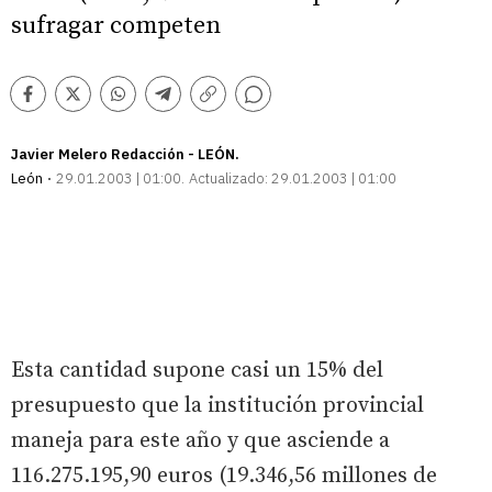
sufragar competen
Comentarios
Facebook
Twitter
Whatsapp
Telegram
Copiar
enlace
Javier Melero Redacción - LEÓN.
León
29.01.2003 | 01:00
Actualizado:
29.01.2003 | 01:00
Esta cantidad supone casi un 15% del
presupuesto que la institución provincial
maneja para este año y que asciende a
116.275.195,90 euros (19.346,56 millones de