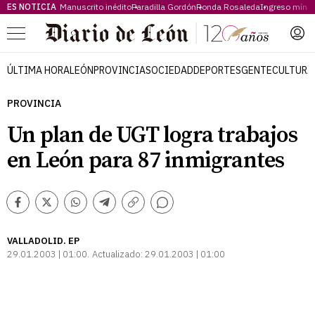
ES NOTICIA
Manuscrito inédito
Paradilla Gordón
Ronda Rosaleda
Ingreso míni
Menú
ÚLTIMA HORA
LEÓN
PROVINCIA
SOCIEDAD
DEPORTES
GENTE
CULTURA
PROVINCIA
Un plan de UGT logra trabajos
en León para 87 inmigrantes
Comentarios
Facebook
Twitter
Whatsapp
Telegram
Copiar
enlace
VALLADOLID. EP
29.01.2003 | 01:00
Actualizado:
29.01.2003 | 01:00