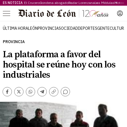
ES NOTICIA
El Crucero
Condena abogado
Radar Lorenzana
Las Médulas
Motos 
Menú
ÚLTIMA HORA
LEÓN
PROVINCIA
SOCIEDAD
DEPORTES
GENTE
CULTURA
PROVINCIA
La plataforma a favor del
hospital se reúne hoy con los
industriales
Comentarios
Facebook
Twitter
Whatsapp
Telegram
Copiar
enlace