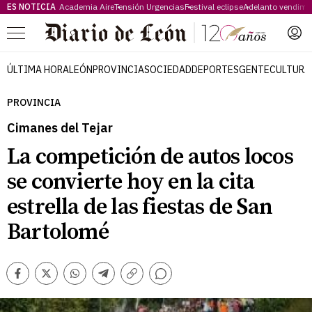
ES NOTICIA
Academia Aire
Tensión Urgencias
Festival eclipse
Adelanto vendimi
Menú
ÚLTIMA HORA
LEÓN
PROVINCIA
SOCIEDAD
DEPORTES
GENTE
CULTURA
PROVINCIA
Cimanes del Tejar
La competición de autos locos
se convierte hoy en la cita
estrella de las fiestas de San
Bartolomé
Comentarios
Facebook
Twitter
Whatsapp
Telegram
Copiar
enlace