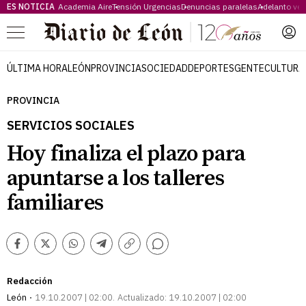
ES NOTICIA
Academia Aire
Tensión Urgencias
Denuncias paralelas
Adelanto ve
Menú
ÚLTIMA HORA
LEÓN
PROVINCIA
SOCIEDAD
DEPORTES
GENTE
CULTURA
PROVINCIA
SERVICIOS SOCIALES
Hoy finaliza el plazo para
apuntarse a los talleres
familiares
Comentarios
Facebook
Twitter
Whatsapp
Telegram
Copiar
enlace
Redacción
León
19.10.2007 | 02:00
Actualizado:
19.10.2007 | 02:00