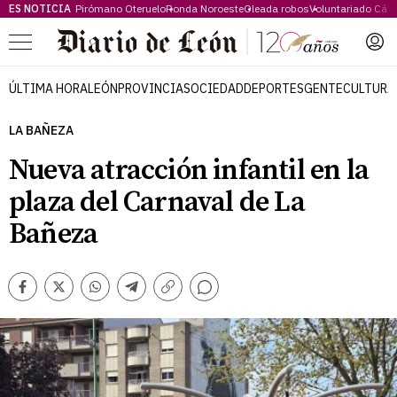
ES NOTICIA
Pirómano Oteruelo
Ronda Noroeste
Oleada robos
Voluntariado Cári
Menú
ÚLTIMA HORA
LEÓN
PROVINCIA
SOCIEDAD
DEPORTES
GENTE
CULTURA
LA BAÑEZA
Nueva atracción infantil en la
plaza del Carnaval de La
Bañeza
Comentarios
Facebook
Twitter
Whatsapp
Telegram
Copiar
enlace