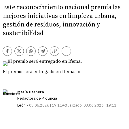
Este reconocimiento nacional premia las
mejores iniciativas en limpieza urbana,
gestión de residuos, innovación y
sostenibilidad
Comentarios
Facebook
Twitter
Whatsapp
Telegram
Copiar
enlace
El premio será entregado en Ifema.
DL
María Carnero
Redactora de Provincia
León
03.06.2026 | 19:11
Actualizado:
03.06.2026 | 19:11