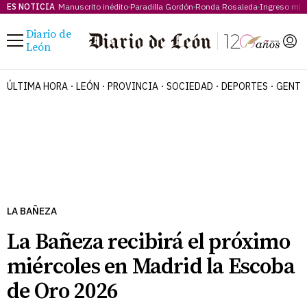
ES NOTICIA
Manuscrito inédito
Paradilla Gordón
Ronda Rosaleda
Ingreso mí
Diario de
Menú
León
ÚLTIMA HORA
LEÓN
PROVINCIA
SOCIEDAD
DEPORTES
GENTE
LA BAÑEZA
La Bañeza recibirá el próximo
miércoles en Madrid la Escoba
de Oro 2026