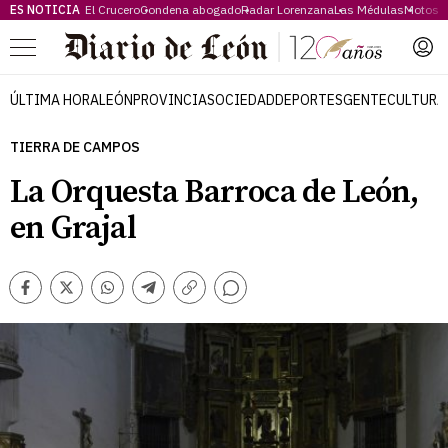
ES NOTICIA
El Crucero
Condena abogado
Radar Lorenzana
Las Médulas
Motos 
Menú
ÚLTIMA HORA
LEÓN
PROVINCIA
SOCIEDAD
DEPORTES
GENTE
CULTURA
TIERRA DE CAMPOS
La Orquesta Barroca de León,
en Grajal
Comentarios
Facebook
Twitter
Whatsapp
Telegram
Copiar
enlace