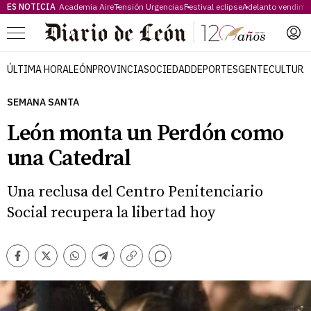
ES NOTICIA
Academia Aire
Tensión Urgencias
Festival eclipse
Adelanto vendimi
Menú
ÚLTIMA HORA
LEÓN
PROVINCIA
SOCIEDAD
DEPORTES
GENTE
CULTURA
SEMANA SANTA
León monta un Perdón como
una Catedral
Una reclusa del Centro Penitenciario
Social recupera la libertad hoy
Comentarios
Facebook
Twitter
Whatsapp
Telegram
Copiar
enlace