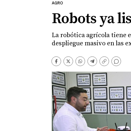
AGRO
Robots ya li
La robótica agrícola tiene 
despliegue masivo en las e
Comentarios
Facebook
Twitter
Whatsapp
Telegram
Copiar
enlace