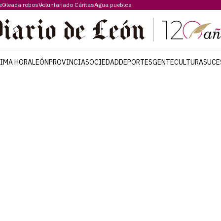
e
Oleada robos
Voluntariado Cáritas
Agua pueblos
TIMA HORA
LEÓN
PROVINCIA
SOCIEDAD
DEPORTES
GENTE
CULTURA
SUCE