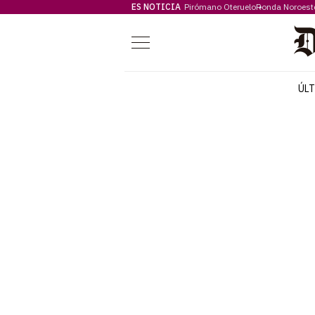
ES NOTICIA
Pirómano Oteruelo
Ronda Noroest
Menú
ÚL