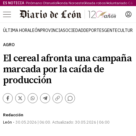
ES NOTICIA
Pirómano Oteruelo
Ronda Noroeste
Oleada robos
Voluntariado Cári
Menú
ÚLTIMA HORA
LEÓN
PROVINCIA
SOCIEDAD
DEPORTES
GENTE
CULTURA
AGRO
El cereal afronta una campaña
marcada por la caída de
producción
Comentarios
Facebook
Twitter
Whatsapp
Telegram
Copiar
enlace
Redacción
León
30.05.2026 | 06:00
Actualizado:
30.05.2026 | 06:00