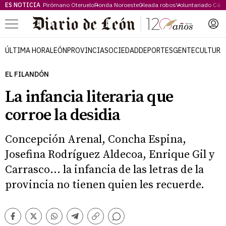
ES NOTICIA
Pirómano Oteruelo
Ronda Noroeste
Oleada robos
Voluntariado Cári
Menú
ÚLTIMA HORA
LEÓN
PROVINCIA
SOCIEDAD
DEPORTES
GENTE
CULTURA
EL FILANDÓN
La infancia literaria que
corroe la desidia
Concepción Arenal, Concha Espina,
Josefina Rodríguez Aldecoa, Enrique Gil y
Carrasco... la infancia de las letras de la
provincia no tienen quien les recuerde.
Comentarios
Facebook
Twitter
Whatsapp
Telegram
Copiar