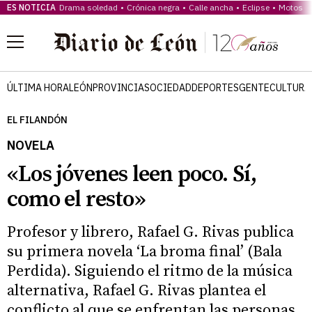
ES NOTICIA
Drama soledad
Crónica negra
Calle ancha
Eclipse
Motos B
Menú
ÚLTIMA HORA
LEÓN
PROVINCIA
SOCIEDAD
DEPORTES
GENTE
CULTURA
EL FILANDÓN
NOVELA
«Los jóvenes leen poco. Sí,
como el resto»
Profesor y librero, Rafael G. Rivas publica
su primera novela ‘La broma final’ (Bala
Perdida). Siguiendo el ritmo de la música
alternativa, Rafael G. Rivas plantea el
conflicto al que se enfrentan las personas