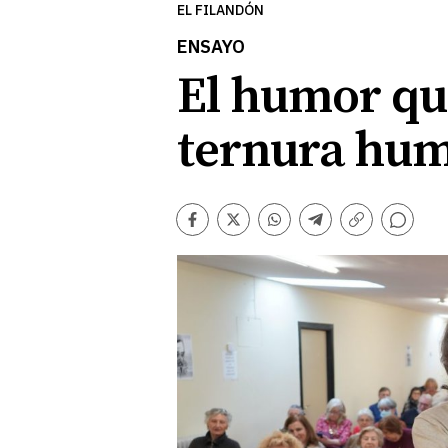
EL FILANDÓN
ENSAYO
El humor que
ternura hum
Comentarios
Facebook
Twitter
Whatsapp
Telegram
Copiar
enlace