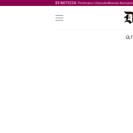
ES NOTICIA
Pirómano Oteruelo
Ronda Noroest
Menú
ÚL