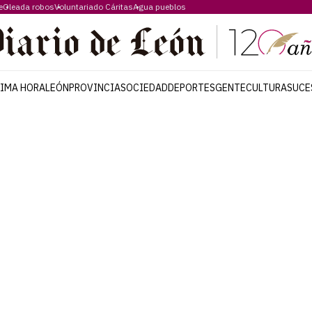
e
Oleada robos
Voluntariado Cáritas
Agua pueblos
TIMA HORA
LEÓN
PROVINCIA
SOCIEDAD
DEPORTES
GENTE
CULTURA
SUCE