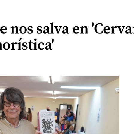
 nos salva en 'Cervan
orística'