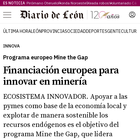
ES NOTICIA
Pirómano Oteruelo
Ronda Noroeste
Oleada robos
Voluntariado Cári
Menú
ÚLTIMA HORA
LEÓN
PROVINCIA
SOCIEDAD
DEPORTES
GENTE
CULTURA
INNOVA
Programa europeo Mine the Gap
Financiación europea para
innovar en minería
ECOSISTEMA INNOVADOR. Apoyar a las
pymes como base de la economía local y
explotar de manera sostenible los
recursos endógenos es el objetivo del
programa Mine the Gap, que lidera