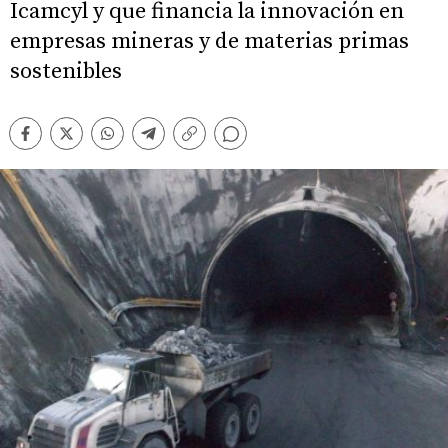
Icamcyl y que financia la innovación en
empresas mineras y de materias primas
sostenibles
Comentarios
Facebook
Twitter
Whatsapp
Telegram
Copiar
enlace