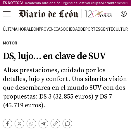
ES NOTICIA
Academia Aire
Tensión Urgencias
Festival eclipse
Adelanto vendimi
Menú
ÚLTIMA HORA
LEÓN
PROVINCIA
SOCIEDAD
DEPORTES
GENTE
CULTURA
MOTOR
DS, lujo… en clave de SUV
Altas prestaciones, cuidado por los
detalles, lujo y confort. Una sibarita visión
que desembarca en el mundo SUV con dos
propuestas: DS 3 (32.855 euros) y DS 7
(45.719 euros).
Comentarios
Facebook
Twitter
Whatsapp
Telegram
Copiar