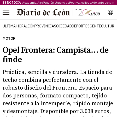
ES NOTICIA
Academia Aire
Tensión Urgencias
Festival eclipse
Adelanto vendimi
Menú
ÚLTIMA HORA
LEÓN
PROVINCIA
SOCIEDAD
DEPORTES
GENTE
CULTURA
MOTOR
Opel Frontera: Campista… de
finde
Práctica, sencilla y duradera. La tienda de
techo combina perfectamente con el
robusto diseño del Frontera. Espacio para
dos personas, formato compacto, tejido
resistente a la intemperie, rápido montaje
y desmontaje. Disponible por 3.038 euros,