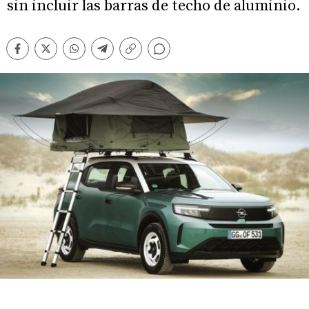
sin incluir las barras de techo de aluminio.
Comentarios
Facebook
Twitter
Whatsapp
Telegram
Copiar
enlace