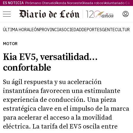
ES NOTICIA
Pirómano Oteruelo
Ronda Noroeste
Oleada robos
Voluntariado Cári
Menú
ÚLTIMA HORA
LEÓN
PROVINCIA
SOCIEDAD
DEPORTES
GENTE
CULTURA
MOTOR
Kia EV5, versatilidad…
confortable
Su ágil respuesta y su aceleración
instantánea favorecen una estimulante
experiencia de conducción. Una pieza
estratégica clave en el impulso de la marca
para acelerar el acceso a la movilidad
eléctrica. La tarifa del EV5 oscila entre