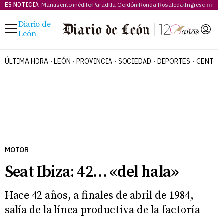
ES NOTICIA
Manuscrito inédito
Paradilla Gordón
Ronda Rosaleda
Ingreso mí
Diario de
Menú
León
ÚLTIMA HORA
LEÓN
PROVINCIA
SOCIEDAD
DEPORTES
GENTE
MOTOR
Seat Ibiza: 42… «del hala»
Hace 42 años, a finales de abril de 1984,
salía de la línea productiva de la factoría