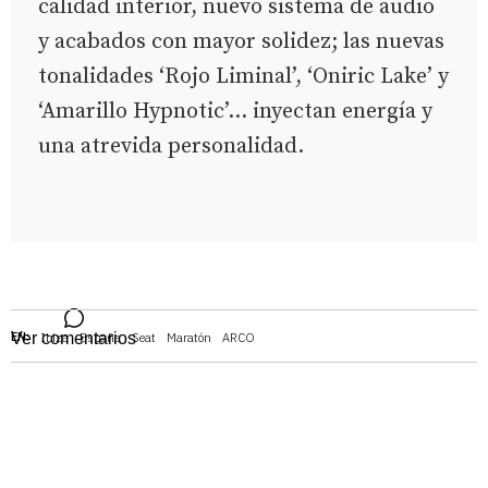
calidad interior, nuevo sistema de audio
y acabados con mayor solidez; las nuevas
tonalidades ‘Rojo Liminal’, ‘Oniric Lake’ y
‘Amarillo Hypnotic’… inyectan energía y
una atrevida personalidad.
EN:
Ver comentarios
Ibiza
España
Seat
Maratón
ARCO