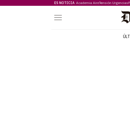
ES NOTICIA
Academia Aire
Tensión Urgencias
F
Menú
ÚL