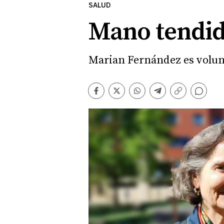
SALUD
Mano tendid
Marian Fernández es volun
Comentarios
Facebook
Twitter
Whatsapp
Telegram
Copiar
enlace