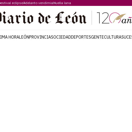
estival eclipse
Adelanto vendimia
Huella lana
TIMA HORA
LEÓN
PROVINCIA
SOCIEDAD
DEPORTES
GENTE
CULTURA
SUCE