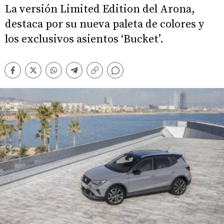
La versión Limited Edition del Arona,
destaca por su nueva paleta de colores y
los exclusivos asientos ‘Bucket’.
Comentarios
Facebook
Twitter
Whatsapp
Telegram
Copiar
enlace