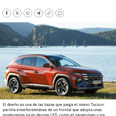
Comentarios
Facebook
Twitter
Whatsapp
Telegram
Copiar
enlace
El diseño es una de las bazas que juega el nuevo Tucson:
parrilla enseñoreándose de un frontal que adopta unas
modernistas luces diurnas LED, como el paragolpes y los