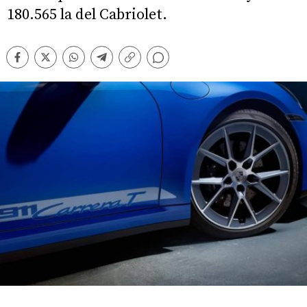
180.565 la del Cabriolet.
Comentarios
Facebook
Twitter
Whatsapp
Telegram
Copiar
enlace