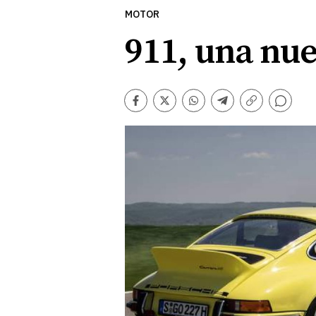
MOTOR
911, una nue
Comentarios
Facebook
Twitter
Whatsapp
Telegram
Copiar
enlace