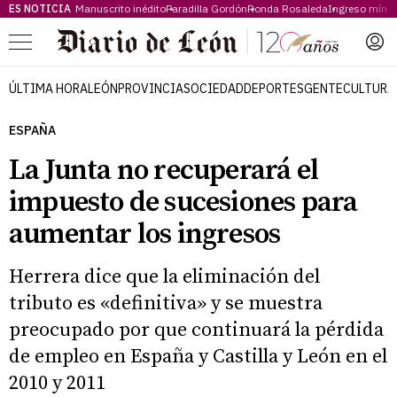
ES NOTICIA
Manuscrito inédito
Paradilla Gordón
Ronda Rosaleda
Ingreso míni
Menú
ÚLTIMA HORA
LEÓN
PROVINCIA
SOCIEDAD
DEPORTES
GENTE
CULTURA
ESPAÑA
La Junta no recuperará el
impuesto de sucesiones para
aumentar los ingresos
Herrera dice que la eliminación del
tributo es «definitiva» y se muestra
preocupado por que continuará la pérdida
de empleo en España y Castilla y León en el
2010 y 2011