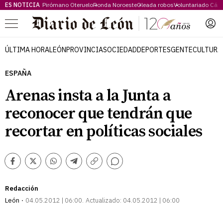
ES NOTICIA
Pirómano Oteruelo
Ronda Noroeste
Oleada robos
Voluntariado Cári
Menú
ÚLTIMA HORA
LEÓN
PROVINCIA
SOCIEDAD
DEPORTES
GENTE
CULTURA
ESPAÑA
Arenas insta a la Junta a
reconocer que tendrán que
recortar en políticas sociales
Comentarios
Facebook
Twitter
Whatsapp
Telegram
Copiar
enlace
Redacción
León
04.05.2012 | 06:00
Actualizado:
04.05.2012 | 06:00