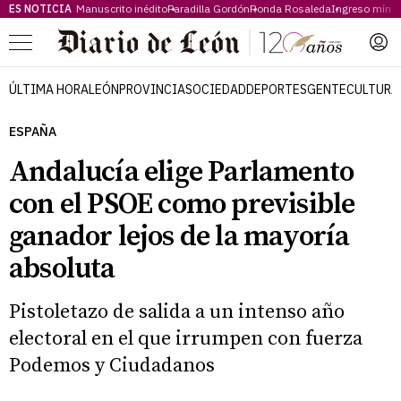
ES NOTICIA
Manuscrito inédito
Paradilla Gordón
Ronda Rosaleda
Ingreso míni
Menú
ÚLTIMA HORA
LEÓN
PROVINCIA
SOCIEDAD
DEPORTES
GENTE
CULTURA
ESPAÑA
Andalucía elige Parlamento
con el PSOE como previsible
ganador lejos de la mayoría
absoluta
Pistoletazo de salida a un intenso año
electoral en el que irrumpen con fuerza
Podemos y Ciudadanos